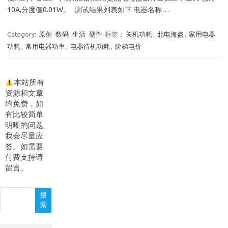
10A,分度值0.01W。 测试结果列表如下 电器名称…
Category:
原创
数码
生活
硬件
标签：
关机功耗
,
北电海盗
,
家用电器
功耗
,
常用电器功率
,
电器待机功耗
,
阶梯电价
本站所有
资源和文章
均免费，如
有比较简单
明晰的问题
我会尽量应
答。如需要
付费支持请
留言。
搜
搜
索
索