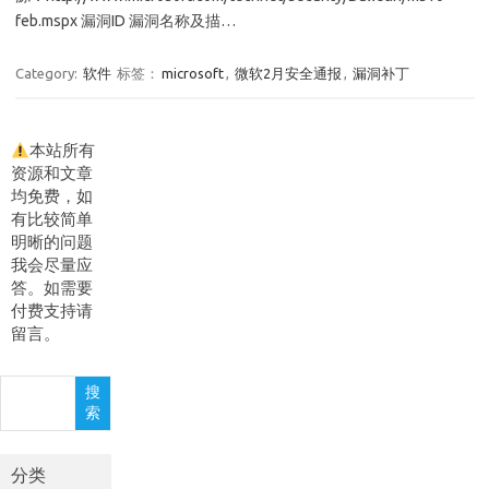
feb.mspx 漏洞ID 漏洞名称及描…
Category:
软件
标签：
microsoft
,
微软2月安全通报
,
漏洞补丁
本站所有
资源和文章
均免费，如
有比较简单
明晰的问题
我会尽量应
答。如需要
付费支持请
留言。
搜
搜
索
索
分类