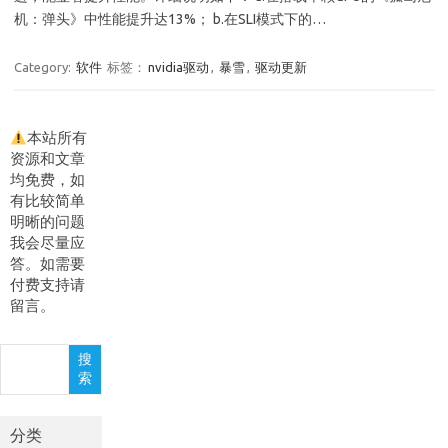
机：弹头》中性能提升达13%； b.在SLI模式下的…
Category:
软件
标签：
nvidia驱动
,
暴雪
,
驱动更新
本站所有
资源和文章
均免费，如
有比较简单
明晰的问题
我会尽量应
答。如需要
付费支持请
留言。
搜
搜
索
索
分类