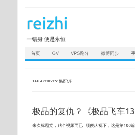
Skip
to
reizhi
content
一错身 便是永恒
首页
GV
VPS跑分
微博同步
TAG ARCHIVES:
极品飞车
极品的复仇？《极品飞车1
来次标题党，贴个视频而已 顺便庆祝下，这是第100