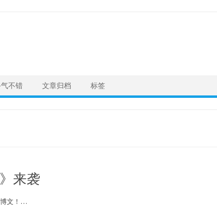
手气不错
文章归档
标签
3》来袭
篇博文！…