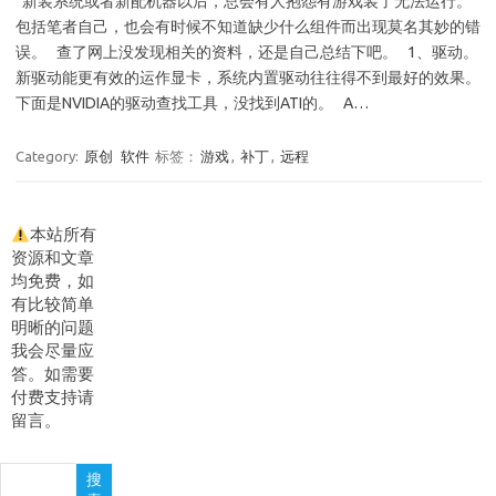
新装系统或者新配机器以后，总会有人抱怨有游戏装了无法运行。
包括笔者自己，也会有时候不知道缺少什么组件而出现莫名其妙的错
误。 查了网上没发现相关的资料，还是自己总结下吧。 1、驱动。
新驱动能更有效的运作显卡，系统内置驱动往往得不到最好的效果。
下面是NVIDIA的驱动查找工具，没找到ATI的。 A…
Category:
原创
软件
标签：
游戏
,
补丁
,
远程
本站所有
资源和文章
均免费，如
有比较简单
明晰的问题
我会尽量应
答。如需要
付费支持请
留言。
搜
搜