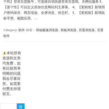
个性】登录百度账号，可选择自动快捷登录百度相。关网站服务 3、
【更个性】可自定义添加任意网站到主屏幕。 4、【更精致】新增用
户密码保存、网页缩放、全屏浏览、状态栏。 5、【更精致】新增鼠
标手势、截图应用。…
Category:
软件
标签：
双核极速浏览器
,
双核浏览器
,
百度浏览器
,
百度
软件
本站所有
资源和文章
均免费，如
有比较简单
明晰的问题
我会尽量应
答。如需要
付费支持请
留言。
搜
搜