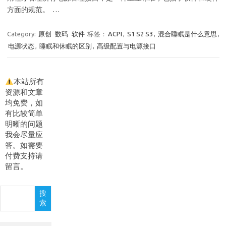
方面的规范。 …
Category:
原创
数码
软件
标签：
ACPI
,
S1 S2 S3
,
混合睡眠是什么意思
,
电源状态
,
睡眠和休眠的区别
,
高级配置与电源接口
本站所有
资源和文章
均免费，如
有比较简单
明晰的问题
我会尽量应
答。如需要
付费支持请
留言。
搜
搜
索
索