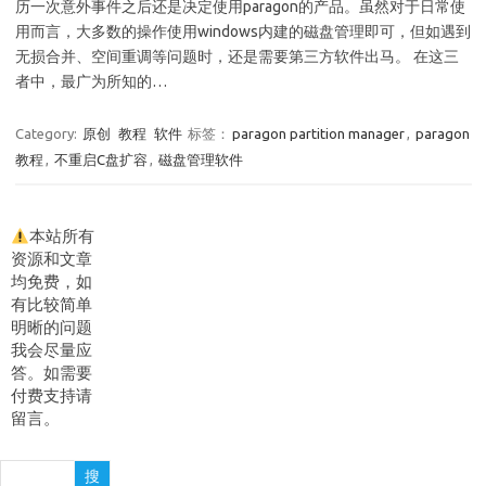
历一次意外事件之后还是决定使用paragon的产品。虽然对于日常使
用而言，大多数的操作使用windows内建的磁盘管理即可，但如遇到
无损合并、空间重调等问题时，还是需要第三方软件出马。 在这三
者中，最广为所知的…
Category:
原创
教程
软件
标签：
paragon partition manager
,
paragon
教程
,
不重启C盘扩容
,
磁盘管理软件
本站所有
资源和文章
均免费，如
有比较简单
明晰的问题
我会尽量应
答。如需要
付费支持请
留言。
搜
搜