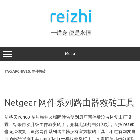
Skip
to
reizhi
content
一错身 便是永恒
Menu
TAG ARCHIVES:
网件救砖
Netgear 网件系列路由器救砖工具
前些天 r6400 在从梅林改版固件恢复到原厂固件后没有恢复出厂设
置，结果再次升级固件就变砖了，开机电源灯白灯闪烁，长按 reset
也无法恢复。虽然网件系列路由器没有官方救砖工具，不过有网友自
制的救砖强刷工具 nmrpflash 一样也非常好用，只需简单几步就可以