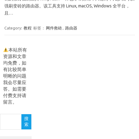
强刷变砖的路由器。该工具支持 Linux, macOS, Windows 全平台，
且…
Category:
教程
标签：
网件救砖
,
路由器
本站所有
资源和文章
均免费，如
有比较简单
明晰的问题
我会尽量应
答。如需要
付费支持请
留言。
搜
搜
索
索