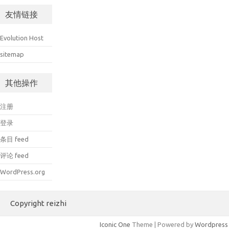
友情链接
Evolution Host
sitemap
其他操作
注册
登录
条目 feed
评论 feed
WordPress.org
Copyright reizhi
Iconic One
Theme | Powered by
Wordpress