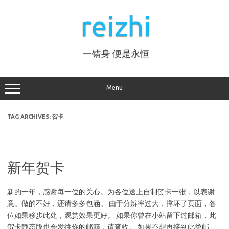
Skip
to
reizhi
content
一错身 便是永恒
Menu
TAG ARCHIVES:
贺卡
新年贺卡
新的一年，感谢每一位的关心。为各位送上自制贺卡一张，以表谢
意。做的不好，还请多多包涵。 由于分辨率过大，撑坏了页面，各
位如果移步此处，观赏效果更好。 如果你曾在小站留下过邮箱，此
贺卡静态版也会发往你的邮箱，请查收。 如果不想再接到此类邮