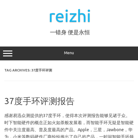
Skip
to
reizhi
content
一错身 便是永恒
Menu
TAG ARCHIVES:
37度手环评测
37度手环评测报告
感谢易迅众测提供的37度手环，使得本次评测报告能够见诸于众。
时下智能硬件的概念正如火如荼般发展着，而智能手环无疑是智能硬
件中关注度最高、普及度最高的产品。Apple，三星，Jawbone，华
为，小米等数码硬件厂商纷纷推出了自己的产品，一时间智能手环领