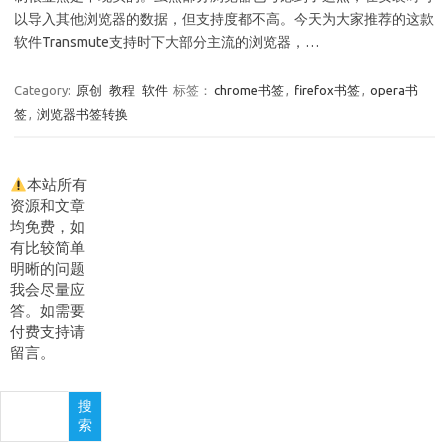
以导入其他浏览器的数据，但支持度都不高。今天为大家推荐的这款
软件Transmute支持时下大部分主流的浏览器，…
Category:
原创
教程
软件
标签：
chrome书签
,
firefox书签
,
opera书
签
,
浏览器书签转换
本站所有
资源和文章
均免费，如
有比较简单
明晰的问题
我会尽量应
答。如需要
付费支持请
留言。
搜
搜
索
索