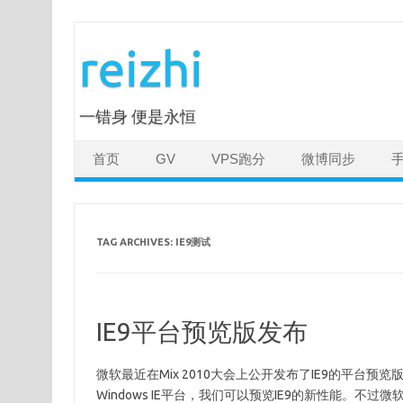
Skip
to
reizhi
content
一错身 便是永恒
首页
GV
VPS跑分
微博同步
TAG ARCHIVES:
IE9测试
IE9平台预览版发布
微软最近在Mix 2010大会上公开发布了IE9的平台预览版（IE9 M
Windows IE平台，我们可以预览IE9的新性能。