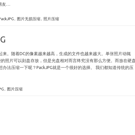
朋友…
PackJPG
,
图片无损压缩
,
照片压缩
G
起来。随着DC的像素越来越高，生成的文件也越来越大。单张照片动辄
些的照片可以刻盘存放，但是光盘相对而言终究没有那么方便。而放在硬
法压缩一下呢？PackJPG就是一个很好的选择。 我们都知道传统的压
PG
,
图片压缩