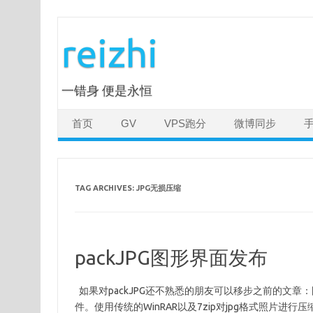
Skip
to
reizhi
content
一错身 便是永恒
首页
GV
VPS跑分
微博同步
TAG ARCHIVES:
JPG无损压缩
packJPG图形界面发布
如果对packJPG还不熟悉的朋友可以移步之前的文章：图
件。使用传统的WinRAR以及7zip对jpg格式照片