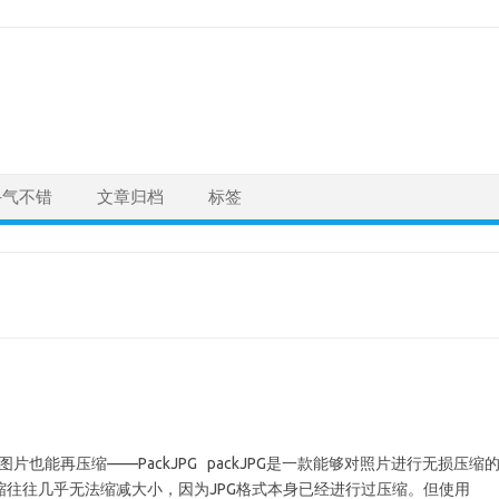
手气不错
文章归档
标签
片也能再压缩——PackJPG packJPG是一款能够对照片进行无损压缩
进行压缩往往几乎无法缩减大小，因为JPG格式本身已经进行过压缩。但使用