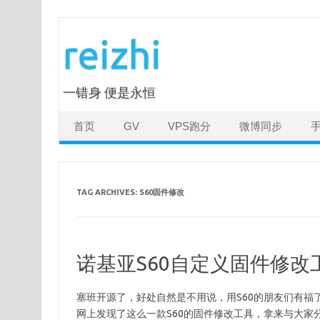
Skip
to
reizhi
content
一错身 便是永恒
首页
GV
VPS跑分
微博同步
TAG ARCHIVES:
S60固件修改
诺基亚S60自定义固件修改
塞班开源了，好处自然是不用说，用S60的朋友们有福了。长
网上发现了这么一款S60的固件修改工具，拿来与大家