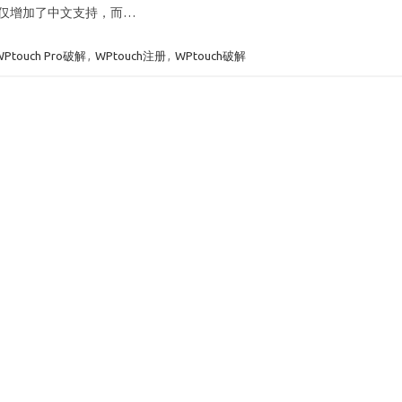
不仅增加了中文支持，而…
WPtouch Pro破解
,
WPtouch注册
,
WPtouch破解