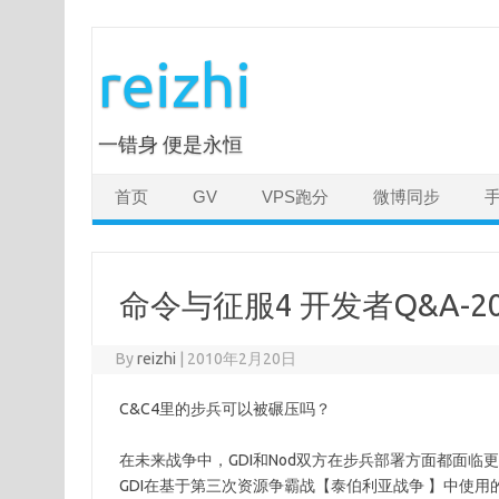
Skip
to
reizhi
content
一错身 便是永恒
首页
GV
VPS跑分
微博同步
命令与征服4 开发者Q&A-20
By
reizhi
|
2010年2月20日
C&C4里的步兵可以被碾压吗？
在未来战争中，GDI和Nod双方在步兵部署方面都面
GDI在基于第三次资源争霸战【泰伯利亚战争 】中使