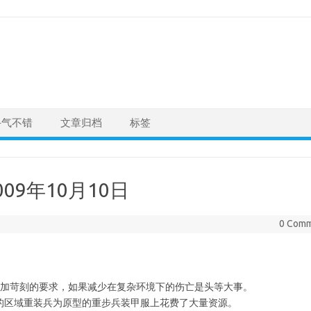
手气不错
文章归档
标签
09年10月10日
0 Com
临更加苛刻的要求，如果减少在复杂环境下的伤亡是头等大事。
用的区域重装兵为原型的重步兵装甲服上花费了大量资源。