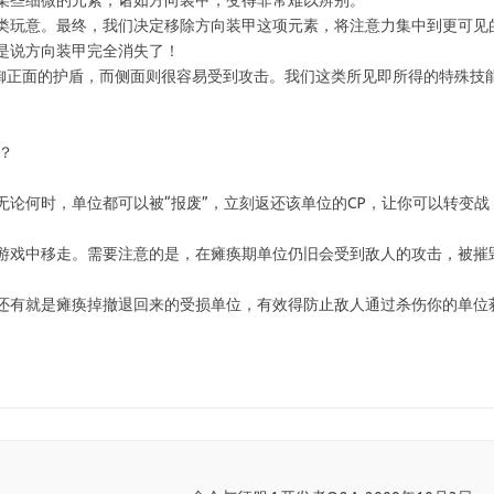
某些细微的元素，诸如方向装甲，变得非常难以辨别。
类玩意。最终，我们决定移除方向装甲这项元素，将注意力集中到更可见
是说方向装甲完全消失了！
防御正面的护盾，而侧面则很容易受到攻击。我们这类所见即所得的特殊技
？
论何时，单位都可以被“报废”，立刻返还该单位的CP，让你可以转变战
游戏中移走。需要注意的是，在瘫痪期单位仍旧会受到敌人的攻击，被摧
还有就是瘫痪掉撤退回来的受损单位，有效得防止敌人通过杀伤你的单位