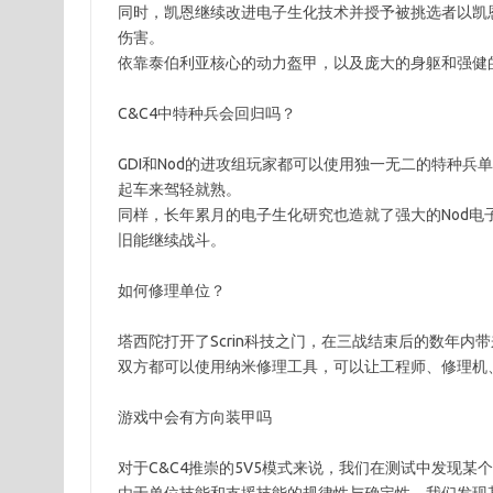
同时，凯恩继续改进电子生化技术并授予被挑选者以凯
伤害。
依靠泰伯利亚核心的动力盔甲，以及庞大的身躯和强健
C&C4中特种兵会回归吗？
GDI和Nod的进攻组玩家都可以使用独一无二的特种兵
起车来驾轻就熟。
同样，长年累月的电子生化研究也造就了强大的Nod
旧能继续战斗。
如何修理单位？
塔西陀打开了Scrin科技之门，在三战结束后的数年内
双方都可以使用纳米修理工具，可以让工程师、修理机
游戏中会有方向装甲吗
对于C&C4推崇的5V5模式来说，我们在测试中发现