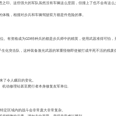
恩之印。这些强大的军队虽然没有车辆这么坚固，但撞上了也不会有这么
的体魄，相撞对步兵和车辆驾驶双方都是件危险的事。
单位。有资格成为GDI特种兵的都是步兵师中的精英，使用武器准得可怕，
电子生化突击队，这种装备激光武器的笨重怪物即使被打成半死不活的残废
带来了令人瞩目的变化。
、机动修理站甚至爬行者本身修复友军单位.
某个特定区域内的战斗会非常庞大非常复杂。