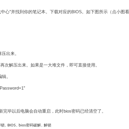
载中心”并找到你的笔记本。下载对应的BIOS。如下图所示（点小图
夹解压出来。
开，再次解压出来。如果是一大堆文件，即可直接使用。
行编辑。
assword=1”
os刷新，刷新完毕以后电脑会自动重启，此时bios密码已经清空了。
解锁
,
BIOS
,
bios密码破解
,
解锁