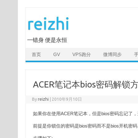
Skip
to
reizhi
content
一错身 便是永恒
首页
GV
VPS跑分
微博同步
ACER笔记本bios密码解锁
By
reizhi
|
2010年9月10日
如果你在使用ACER笔记本，但是bios密码忘记了
前提是你锁住的密码是bios密码而不是bios开