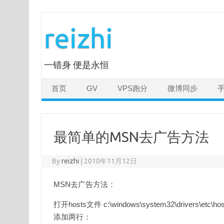
Skip
to
reizhi
content
一错身 便是永恒
首页
GV
VPS跑分
微博同步
最简单的MSN去广告方法
By
reizhi
|
2010年11月12日
MSN去广告方法：
打开hosts文件 c:\windows\system32\drivers\etc\ho
添加两行：