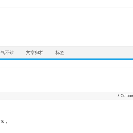
手气不错
文章归档
标签
5 Comm
sts，