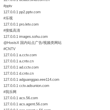
#pptv
127.0.0.1 pp2.pptv.com
#乐视
127.0.0.1 pro.letv.com
#搜狐高清
127.0.0.1 images.sohu.com
@HostsX 国内站点广告/视频类网站
#CNTV
127.0.0.1 a.cctv.com
127.0.0.1 a.cntv.cn
127.0.0.1 ad.cctv.com
127.0.0.1 d.cntv.cn
127.0.0.1 adguanggao.eee114.com
127.0.0.1 cctv.adsunion.com
#我乐网
127.0.0.1 acs.56.com
127.0.0.1 acs.agent.56.com