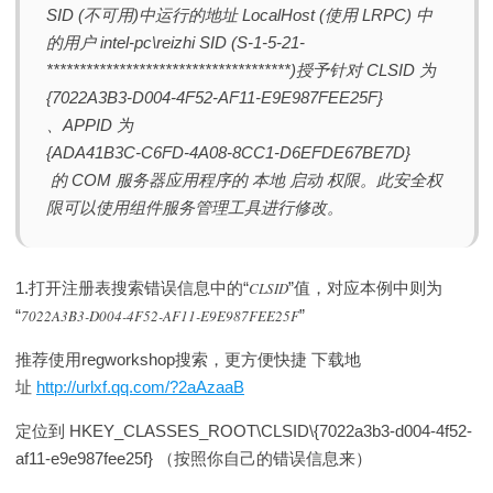
SID (不可用)中运行的地址 LocalHost (使用 LRPC) 中
的用户 intel-pc\reizhi SID (S-1-5-21-
*************************************)授予针对 CLSID 为
{7022A3B3-D004-4F52-AF11-E9E987FEE25F}
、APPID 为
{ADA41B3C-C6FD-4A08-8CC1-D6EFDE67BE7D}
的 COM 服务器应用程序的 本地 启动 权限。此安全权
限可以使用组件服务管理工具进行修改。
1.打开注册表搜索错误信息中的“
CLSID
”值，对应本例中则为
“
7022A3B3-D004-4F52-AF11-E9E987FEE25F
”
推荐使用regworkshop搜索，更方便快捷 下载地
址
http://urlxf.qq.com/?2aAzaaB
定位到 HKEY_CLASSES_ROOT\CLSID\{7022a3b3-d004-4f52-
af11-e9e987fee25f} （按照你自己的错误信息来）