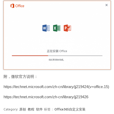
附，微软官方说明：
https://technet.microsoft.com/zh-cn/library/jj219424(v=office.15)
https://technet.microsoft.com/zh-cn/library/jj219426
Category:
原创
教程
软件
标签：
Office365自定义安装