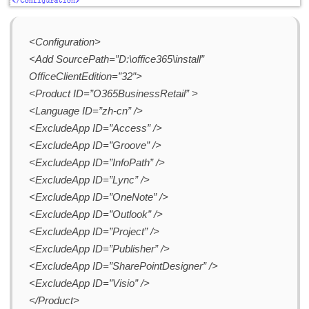
<Configuration>
<Add SourcePath=”D:\office365\install”
OfficeClientEdition=”32″>
<Product ID=”O365BusinessRetail” >
<Language ID=”zh-cn” />
<ExcludeApp ID=”Access” />
<ExcludeApp ID=”Groove” />
<ExcludeApp ID=”InfoPath” />
<ExcludeApp ID=”Lync” />
<ExcludeApp ID=”OneNote” />
<ExcludeApp ID=”Outlook” />
<ExcludeApp ID=”Project” />
<ExcludeApp ID=”Publisher” />
<ExcludeApp ID=”SharePointDesigner” />
<ExcludeApp ID=”Visio” />
</Product>