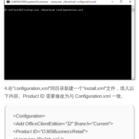
4.在”configuration.xml”同目录新建一个”install.xml”文件，填入以
下内容。Product ID 需要修改为与 Configuration.xml 一致。
<Configuration>
<Add OfficeClientEdition=”32″ Branch=”Current”>
<Product ID=”O365BusinessRetail”>