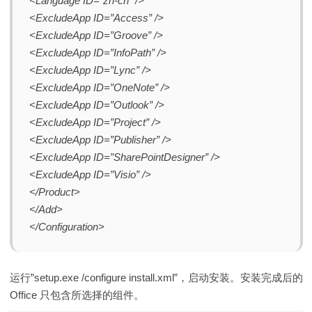
<Language ID=”zh-cn” />
<ExcludeApp ID=”Access” />
<ExcludeApp ID=”Groove” />
<ExcludeApp ID=”InfoPath” />
<ExcludeApp ID=”Lync” />
<ExcludeApp ID=”OneNote” />
<ExcludeApp ID=”Outlook” />
<ExcludeApp ID=”Project” />
<ExcludeApp ID=”Publisher” />
<ExcludeApp ID=”SharePointDesigner” />
<ExcludeApp ID=”Visio” />
</Product>
</Add>
</Configuration>
运行”setup.exe /configure install.xml”，启动安装。安装完成后的
Office 只包含所选择的组件。