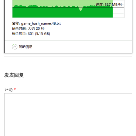
发表回复
评论
*