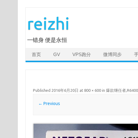
Skip
to
reizhi
content
一错身 便是永恒
首页
GV
VPS跑分
微博同步
Published
2016年6月20日
at
800 × 600
in
爆款继任者,R64
← Previous