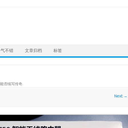
手气不错
文章归档
标签
00能否续写传奇
.
Next →