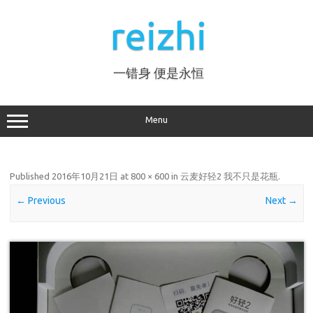
Skip
to
reizhi
content
一错身 便是永恒
Menu
Published
2016年10月21日
at
800 × 600
in
云麦好轻2 我不只是花瓶
.
← Previous
Next →