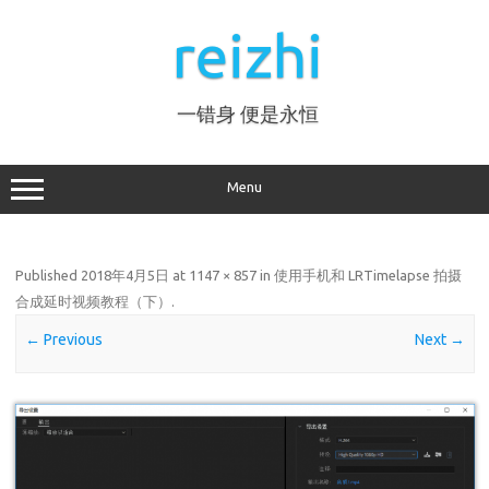
Skip
to
reizhi
content
一错身 便是永恒
Menu
Published
2018年4月5日
at
1147 × 857
in
使用手机和 LRTimelapse 拍摄
合成延时视频教程（下）
.
← Previous
Next →