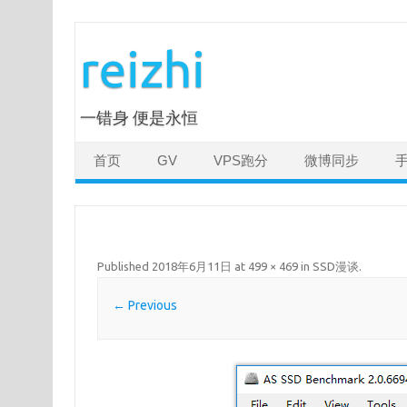
Skip
to
reizhi
content
一错身 便是永恒
首页
GV
VPS跑分
微博同步
Published
2018年6月11日
at
499 × 469
in
SSD漫谈
.
← Previous