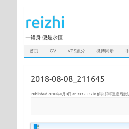
Skip
to
reizhi
content
一错身 便是永恒
首页
GV
VPS跑分
微博同步
2018-08-08_211645
Published
2018年8月8日
at
989 × 537
in
解决群晖重启后默