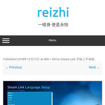
Skip
to
reizhi
content
一错身 便是永恒
Menu
Published
2018年12月31日
at
800 × 450
in
Steam Link 开箱上手体验
.
← Previous
Next →