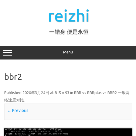
Skip
to
reizhi
content
一错身 便是永恒
Menu
bbr2
Published
2020年3月24日
at
815 × 93
in
BBR vs BBRplus vs BBR2 一般网
络速度对比
.
← Previous