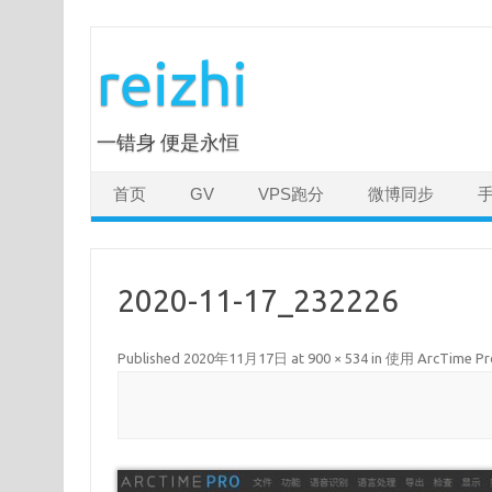
Skip
to
reizhi
content
一错身 便是永恒
首页
GV
VPS跑分
微博同步
2020-11-17_232226
Published
2020年11月17日
at
900 × 534
in
使用 ArcTime