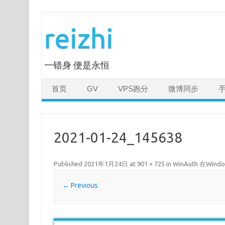
Skip
to
reizhi
content
一错身 便是永恒
首页
GV
VPS跑分
微博同步
2021-01-24_145638
Published
2021年1月24日
at
901 × 725
in
WinAuth 在Wi
← Previous