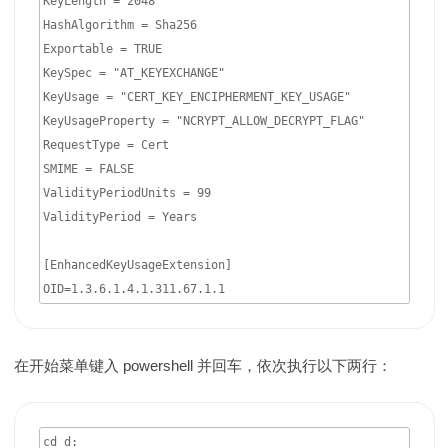
KeyLength = 2048

HashAlgorithm = Sha256

Exportable = TRUE

KeySpec = "AT_KEYEXCHANGE"

KeyUsage = "CERT_KEY_ENCIPHERMENT_KEY_USAGE"

KeyUsageProperty = "NCRYPT_ALLOW_DECRYPT_FLAG"

RequestType = Cert

SMIME = FALSE

ValidityPeriodUnits = 99

ValidityPeriod = Years

[EnhancedKeyUsageExtension]

OID=1.3.6.1.4.1.311.67.1.1
在开始菜单键入 powershell 并回车，依次执行以下两行：
cd d:
