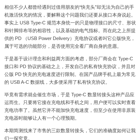
相信不少人都曾经遇到过借用朋友的“快充头”却无法为自己的手
机激活快充的情况，要解释这个问题我们还要从接口本身说起。
事实上 USB Type-C 规范本身统一的只是物理接口的尺寸、形状
和针脚排布等的相容性，以及基础的电气指标。而在此之上所提
供的 PD （USB Power Delivery）充电协议或者叫它公版快充，
属于可选的功能部分，是否使用完全看厂商自身的意愿。
于是基于设计理念和利益两方面的考虑，部分厂商会在 Type-C
接口和 PD 协议的基础之上，开发自己的私有快充协议，并且对
公版 PD 快充的充电速度进行限制。在国产品牌手机上最为常见
的 USB A-C 数据线，大多便采用了私有快充协议。
毕竟有需求就会催生市场，于是 Type-C 数显转接头这种产品应
运而生。只要将它接在充电线和手机之间，用户便可以实时查看
充电功率了。虽然它并不能加快充电速度，但至少在使用非原装
充电器时能够让人有一个心理预期。
本期简测找来了市售的三款数显转接头，它们的准确度如何让我
们一探究竟。