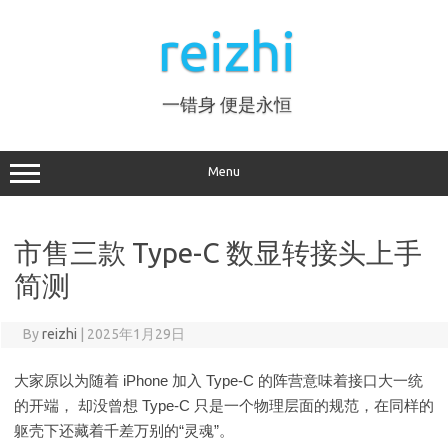
Skip
to
reizhi
content
一错身 便是永恒
Menu
市售三款 Type-C 数显转接头上手
简测
By
reizhi
|
2025年1月29日
大家原以为随着 iPhone 加入 Type-C 的阵营意味着接口大一统
的开端， 却没曾想 Type-C 只是一个物理层面的规范，在同样的
躯壳下还藏着千差万别的“灵魂”。