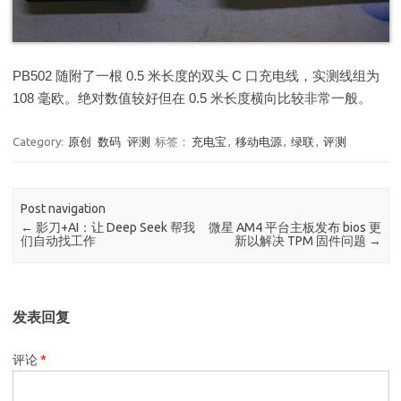
PB502 随附了一根 0.5 米长度的双头 C 口充电线，实测线组为
108 毫欧。绝对数值较好但在 0.5 米长度横向比较非常一般。
Category:
原创
数码
评测
标签：
充电宝
,
移动电源
,
绿联
,
评测
Post navigation
←
影刀+AI：让 Deep Seek 帮我
微星 AM4 平台主板发布 bios 更
们自动找工作
新以解决 TPM 固件问题
→
发表回复
评论
*