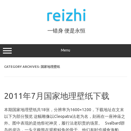
Skip
to
reizhi
content
一错身 便是永恒
Menu
CATEGORY ARCHIVES:
国家地理壁纸
2011年7月国家地理壁纸下载
本期国家地理壁纸共18张，分辨率为1600×1200，下载地址在文末
以下为部分预览 这幅雕像以Cleopatra法老为名，刻画在一座神庙之
外。图中表现的是他祭祀神灵，履行法老职责的场景。 Svalbard群
岛的岸边，一头北极熊在观察鲸鱼的骨干。他们有时也捕食海豹。