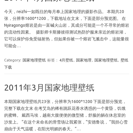
今天，reizhi一如既往的每月奉上国家地理的摄影作品。 本期共20
张，分辨率1600*1200，下载地址在文末，下面是部分预览图。 在
Nyiragongo熔岩是由一富碱火山岩，其成分可能是一个不寻常的熔岩
的流动性因素。 摄影师卡斯滕彼得测试热防护服来亲近的熔岩湖，
它可以保护你免受辐射热，但如果你被一个熔岩飞溅击中，这能量很
可能会…
Category:
国家地理壁纸
标签：
4月壁纸
,
国家地理
,
国家地理壁纸
,
壁纸
下载
2011年3月国家地理壁纸
本期国家地理壁纸共23张，分辨率为1600*1200 下面是部分预览，
完整下载在文末 在考艾岛的稀有跳跃花香水诱惑的一个黄昏，饥饿
的蜜蜂。 戴西马埃，越南大腹便便的微型猪，舒服的躺在休息室的
沙发上。 “在这个未命名的滑雪场让我紧张，“安德鲁说， “我担心雪
崩由于天气温暖，在阳光明媚的春天。“…