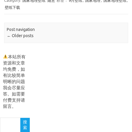
Category:
国家地理壁纸
随意
标签：
9月壁纸
,
国家地理
,
国家地理壁纸
,
壁纸下载
Post navigation
←
Older posts
本站所有
资源和文章
均免费，如
有比较简单
明晰的问题
我会尽量应
答。如需要
付费支持请
留言。
搜
搜
索
索