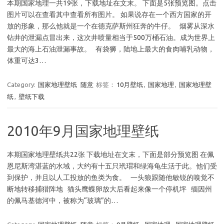
本期国家地理一共19张，下载地址在文末。 下面是5张预览图。点击
图片可以在查看其中查看所有图片。 如果说存在一个西方国家的开
放的形象，那么他就是一个在德克萨斯州狂奔的牛仔。 烟雾从深水
钻井的泄漏点冒出来，这次井喷量相当于500万桶石油。成为世界上
最大的海上石油泄漏事故。 有袋狮，陆地上最大的食肉哺乳动物，
体重可达3…
Category:
国家地理壁纸
随意
标签：
10月壁纸
,
国家地理
,
国家地理壁
纸
,
壁纸下载
2010年9月国家地理壁纸
本期国家地理壁纸共22张 下载地址在文末，下面是部分预览图 在佩
恩尼斯湾湛蓝的水域，大约有十五只玳瑁和绿海龟生活于此。他们受
到保护，并且以人工投放的鱼类为食。 一头狼跟随他敏锐的嗅觉不
断地转移捕猎阵地 猫头鹰蝶卵放大后看起来像一个停机坪 缅因州
的佩马基德河中，被称为“玻璃”的…