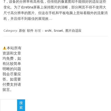
7，设备的分辨率有高有低，但传统的像素图却不能很好的适应这些
变化。为了在retina屏幕上保持图片的清晰，部分网页不得不使用大
尺寸高分辨率的图片。但这在手机和平板电脑上意味着额外的流量消
耗，并且得不到最佳的展现效…
Category:
原创
软件
标签：
srcN
,
Srcset
,
图片自适应
本站所有
资源和文章
均免费，如
有比较简单
明晰的问题
我会尽量应
答。如需要
付费支持请
留言。
搜
搜
索
索