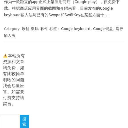
作为一款独立的app正式上架应用商店（Google play），供免费下
载。根据商店应用界面的截图和介绍来看，目前发布的Google
keyboard输入法与已有的Swype和SwiftKey在某些方面十…
Category:
原创
数码
软件
标签：
Google keyboard
,
Google键盘
,
滑行
输入法
本站所有
资源和文章
均免费，如
有比较简单
明晰的问题
我会尽量应
答。如需要
付费支持请
留言。
搜
搜
索
索