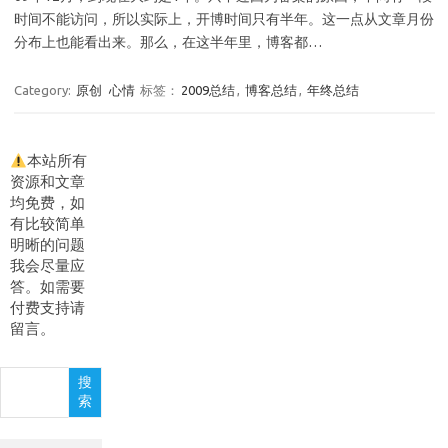
时间不能访问，所以实际上，开博时间只有半年。这一点从文章月份
分布上也能看出来。那么，在这半年里，博客都…
Category:
原创
心情
标签：
2009总结
,
博客总结
,
年终总结
本站所有
资源和文章
均免费，如
有比较简单
明晰的问题
我会尽量应
答。如需要
付费支持请
留言。
搜
搜
索
索