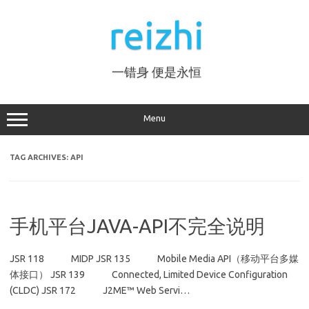
Skip
to
reizhi
content
一错身 便是永恒
Menu
TAG ARCHIVES:
API
手机平台JAVA-API不完全说明
JSR 118 MIDP JSR 135 Mobile Media API（移动平台多媒
体接口） JSR 139 Connected, Limited Device Configuration
(CLDC) JSR 172 J2ME™ Web Servi…