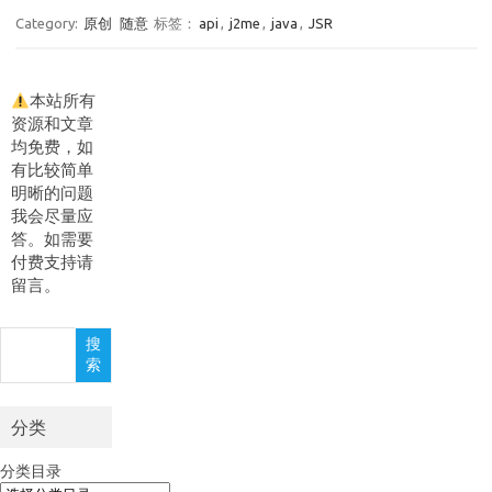
Category:
原创
随意
标签：
api
,
j2me
,
java
,
JSR
本站所有
资源和文章
均免费，如
有比较简单
明晰的问题
我会尽量应
答。如需要
付费支持请
留言。
搜
搜
索
索
分类
分类目录