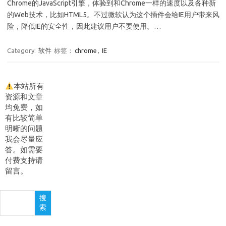
Chrome的JavaScript引擎，体验到和Chrome一样的速度以及各种新
的Web技术，比如HTML5。不过微软认为这个插件会给IE用户带来风
险，降低IE的安全性，因此建议用户不要使用。…
Category:
软件
标签：
chrome
,
IE
本站所有
资源和文章
均免费，如
有比较简单
明晰的问题
我会尽量应
答。如需要
付费支持请
留言。
搜
搜
索
索