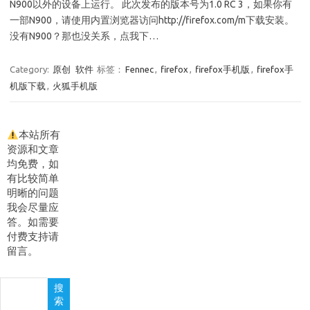
N900以外的设备上运行。 此次发布的版本号为1.0 RC 3，如果你有
一部N900，请使用内置浏览器访问http://firefox.com/m下载安装。
没有N900？那也没关系，点我下…
Category:
原创
软件
标签：
Fennec
,
firefox
,
firefox手机版
,
firefox手
机版下载
,
火狐手机版
本站所有
资源和文章
均免费，如
有比较简单
明晰的问题
我会尽量应
答。如需要
付费支持请
留言。
搜
搜
索
索