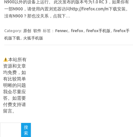
N900以外的设备上运行。 此次发布的版本号为1.0 RC 3，如果你有
一部N900，请使用内置浏览器访问http://firefox.com/m下载安装。
没有N900？那也没关系，点我下…
Category:
原创
软件
标签：
Fennec
,
firefox
,
firefox手机版
,
firefox手
机版下载
,
火狐手机版
本站所有
资源和文章
均免费，如
有比较简单
明晰的问题
我会尽量应
答。如需要
付费支持请
留言。
搜
搜
索
索