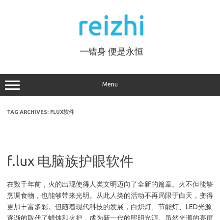
Skip
to
reizhi
content
一错身 便是永恒
Menu
TAG ARCHIVES:
FLUX软件
f.lux 电脑族护眼软件
在数千年前，火的出现使得人类文明迈向了全新的篇章。火不但能够
烹调食物，也能够带来光明。从此人类的活动不再局限于白天，变得
更加丰富多彩。但随着现代科技的发展，白炽灯、节能灯、LED光源
逐渐的取代了蜡烛和火把，成为新一代的照明光源。虽然光源的亮度