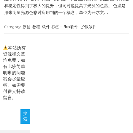
和稳定性得到了极大的提升，但同时也提高了光源的色温。 色温是
用来衡量光源色彩时所用到的一个概念，单位为开尔文…
Category:
原创
教程
软件
标签：
flux软件
,
护眼软件
本站所有
资源和文章
均免费，如
有比较简单
明晰的问题
我会尽量应
答。如需要
付费支持请
留言。
搜
搜
索
索