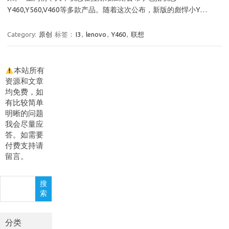
Y460,Y560,V460等多款产品。随着这次公布，新版的彪悍小Y…
Category:
原创
标签：
I3
,
lenovo
,
Y460
,
联想
本站所有
资源和文章
均免费，如
有比较简单
明晰的问题
我会尽量应
答。如需要
付费支持请
留言。
搜
搜
索
索
分类