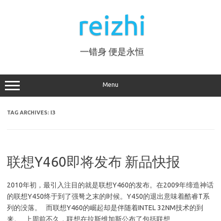
Skip
to
reizhi
content
一错身 便是永恒
Menu
TAG ARCHIVES:
I3
联想Y460即将发布 新品快报
2010年初，最引入注目的就是联想Y460的发布。在2009年缔造神话
的联想Y450终于到了强弩之末的时候。Y450的退出意味着酷睿T系
列的没落。 而联想Y460的崛起却是伴随着INTEL 32NM技术的到
来。 上周前不久，联想在拉斯维加斯公布了包括联想