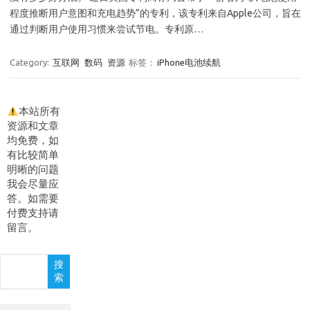
程度推断用户意图和充电趋势”的专利，该专利来自Apple公司，旨在
通过判断用户使用习惯来尝试节电。专利原…
Category:
互联网
数码
资源
标签：
iPhone电池续航
本站所有
资源和文章
均免费，如
有比较简单
明晰的问题
我会尽量应
答。如需要
付费支持请
留言。
搜
搜
索
索