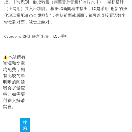
控、手写识别、触控转盘（调整音乐音量和照片尺寸）、鼠标指针
（上网用）共六种功能。 根据LG新闻稿中指出，LG是采用“创新的强
化玻璃搭配液态金属框架”，你从前面或后面，都可以直接看透数字
键盘到对面，视觉上绝对…
Category:
原创
随意
标签：
LG
,
手机
本站所有
资源和文章
均免费，如
有比较简单
明晰的问题
我会尽量应
答。如需要
付费支持请
留言。
搜
搜
索
索