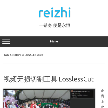
Skip
to
reizhi
content
一错身 便是永恒
Menu
TAG ARCHIVES:
LOSSLESSCUT
视频无损切割工具 LosslessCut
距
离
上
次