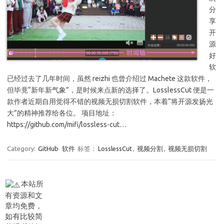
分
享
开
源
好
软
已经过去了几年时间，虽然 reizhi 也曾介绍过 Machete 这款软件，
但毕竟“新年新气象”，是时候来点新的选择了。LosslessCut 便是一
款作者近期自用觉得不错的视频无损切割软件，本着“将开源发扬光
大”的精神推荐给各位。 项目地址：
https://github.com/mifi/lossless-cut…
Category:
GitHub
软件
标签：
LosslessCut
,
视频分割
,
视频无损切割
本站所
有资源和文
章均免费，
如有比较简