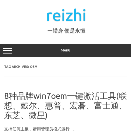
Skip
to
reizhi
content
一错身 便是永恒
Menu
TAG ARCHIVES:
OEM
8种品牌win7oem一键激活工具(联
想、戴尔、惠普、宏碁、富士通、
东芝、微星)
支持任何主板，请用管理员模式运行 …